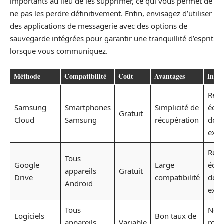
importants au lieu de les supprimer, ce qui vous permet de
ne pas les perdre définitivement. Enfin, envisagez d’utiliser
des applications de messagerie avec des options de
sauvegarde intégrées pour garantir une tranquillité d’esprit
lorsque vous communiquez.
Méthode
Compatibilité
Coût
Avantages
Incon
Rest
Samsung
Smartphones
Simplicité de
écra
Gratuit
Cloud
Samsung
récupération
don
exis
Rest
Tous
Google
Large
écra
appareils
Gratuit
Drive
compatibilité
don
Android
exis
Tous
Néce
Logiciels
Bon taux de
appareils
Variable
root