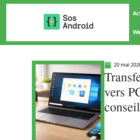
Ac
W
20 mai 202
Transf
vers P
conseil