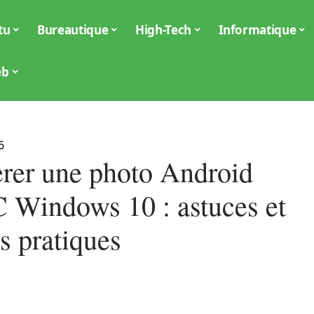
tu
Bureautique
High-Tech
Informatique
eb
6
erer une photo Android
C Windows 10 : astuces et
s pratiques