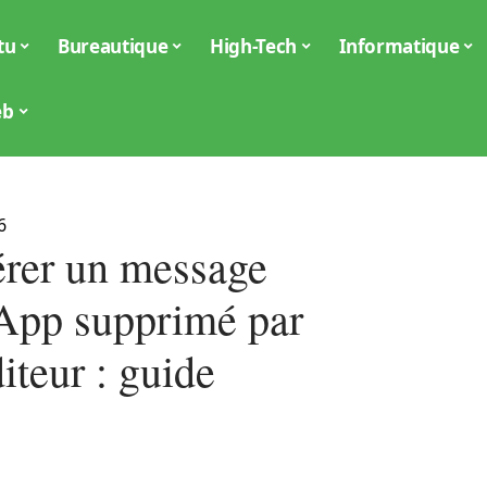
tu
Bureautique
High-Tech
Informatique
eb
6
rer un message
pp supprimé par
iteur : guide