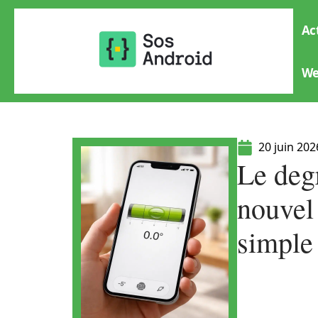
Ac
W
20 juin 202
Le degr
nouvel 
simple