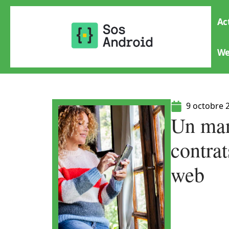
Ac
W
9 octobre 
Un man
contrat
web