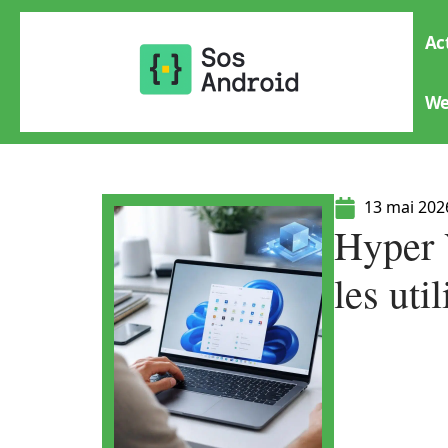
Ac
W
13 mai 202
Hyper 
les uti