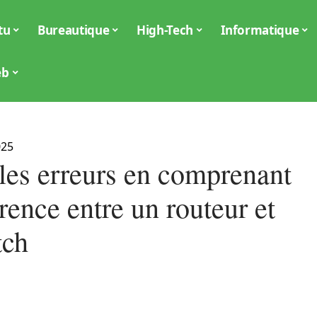
tu
Bureautique
High-Tech
Informatique
eb
025
 les erreurs en comprenant
érence entre un routeur et
tch