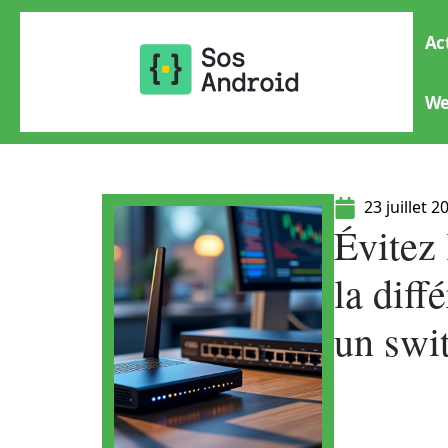
Ac
W
23 juillet 2
Évitez
la diff
un swi