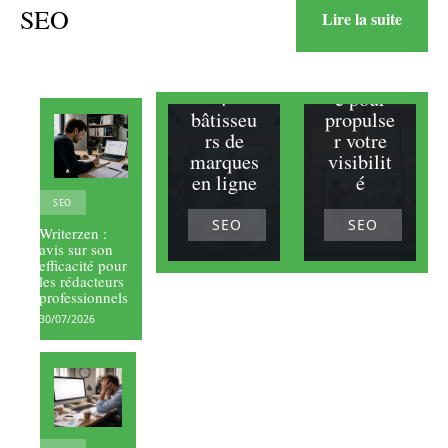
meilleur
es
SEO
Lire la suite
s
agences
consulta
SEO à
nts SEO
Marseill
:
e pour
bâtisseu
propulse
rs de
r votre
marques
visibilit
en ligne
é
SEO
SEO
SEO
Writerzen :
avis sur son
efficacité pour
les rédacteurs
professionnels
30/07/2026