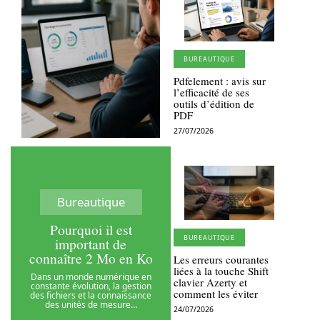
BUREAUTIQUE
Pdfelement : avis sur
l’efficacité de ses
outils d’édition de
PDF
27/07/2026
Bureautique
Pourquoi il est
BUREAUTIQUE
important de
connaître 2 Mo en Ko
Les erreurs courantes
liées à la touche Shift
Dans un monde numérique en
clavier Azerty et
constante évolution, la gestion
comment les éviter
des fichiers et la connaissance
des unités de mesure
…
24/07/2026