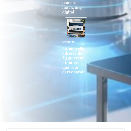
pour le
marketing
digital
SÉCURITÉ
La nouvelle
adresse de
Yggtorrent
: tout ce
que vous
devez savoir