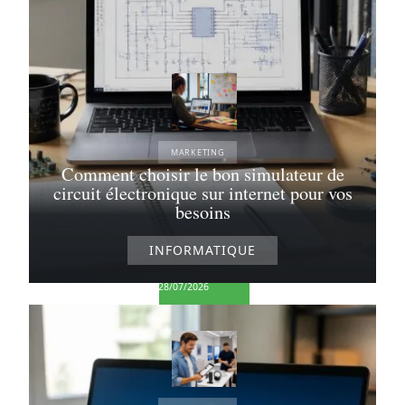
une réponse
30/07/2026
MARKETING
Comment choisir le bon simulateur de
Pourquoi le
circuit électronique sur internet pour vos
texte en gras
sur Instagram
besoins
peut
transformer
INFORMATIQUE
votre stratégie
de contenu
28/07/2026