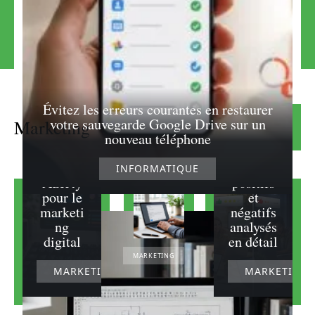
Les
avantage
s des
Évitez les erreurs courantes en restaurer
hashtags
votre sauvegarde Google Drive sur un
Marketing
Lire la suite
adaptés
Les
nouveau téléphone
au
Meegee
clavier
k : avis
INFORMATIQUE
Azerty
positifs
pour le
et
marketi
négatifs
ng
analysés
digital
en détail
MARKETING
MARKETING
MARKETING
Rédiger un
mail efficace
pour recevoir
rapidement