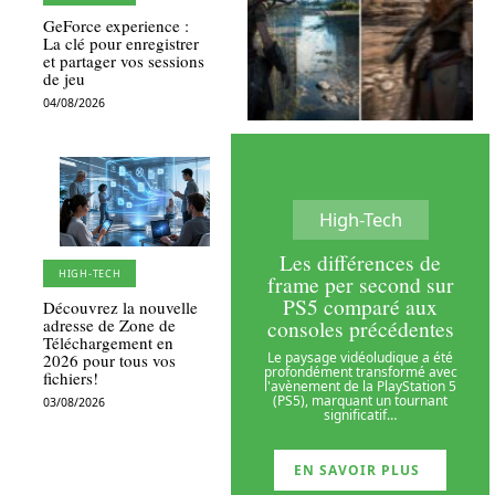
GeForce experience :
La clé pour enregistrer
et partager vos sessions
de jeu
04/08/2026
High-Tech
Les différences de
HIGH-TECH
frame per second sur
PS5 comparé aux
Découvrez la nouvelle
consoles précédentes
adresse de Zone de
Téléchargement en
Le paysage vidéoludique a été
2026 pour tous vos
profondément transformé avec
fichiers!
l'avènement de la PlayStation 5
(PS5), marquant un tournant
03/08/2026
significatif
…
EN SAVOIR PLUS