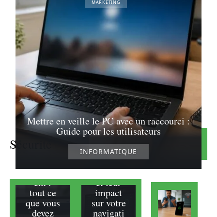
MARKETING
Les avis sur
Pixmania :
une référence
pour juger de
la qualité de
service
23/07/2026
Analyse
approfon
die des
Mettre en veille le PC avec un raccourci :
avis sur
Guide pour les utilisateurs
La
dns.adgu
nouvelle
ard.com
Sécurité
Lire la suite
adresse
pour
INFORMATIQUE
de
bloquer
Yggtorr
des pubs
ent :
et leur
tout ce
impact
que vous
sur votre
devez
navigati