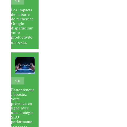
SEO
Les impacts
de la barre
de recherche
Google
disparue sur
votre
productivité
05/07/2026
SEO
Entrepreneur
: boostez
votre
présence en
ligne avec
une stratégie
SEO
performante