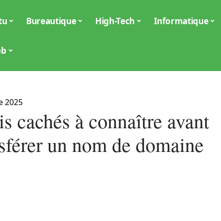
tu
Bureautique
High-Tech
Informatique
eb
e 2025
is cachés à connaître avant
nsférer un nom de domaine