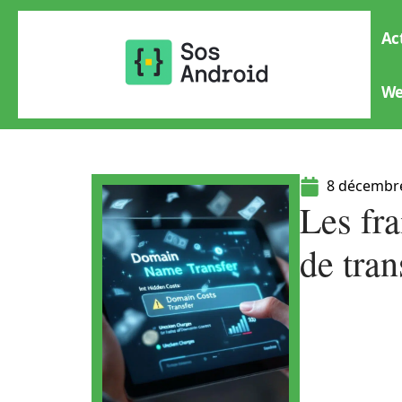
Ac
W
8 décembr
Les fra
de tra