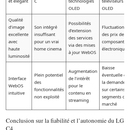
et élégant
C
technologies
téléviseurs
OLED
OLED
Qualité
Possibilités
d’image
Son intégré
Fluctuation
d’extension
excellente
insuffisant
des prix des
des services
avec
pour un vrai
composants
via des mises
haute
home cinema
électroniques
à jour WebOS
luminosité
Baisse
Augmentation
Plein potentiel
éventuelle de
Interface
de l’intérêt
des
la demande
WebOS
pour le
fonctionnalités
sur certains
intuitive
contenu en
non exploité
segments du
streaming
marché
Conclusion sur la fiabilité et l’autonomie du LG
C4