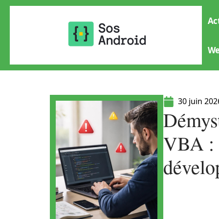
Ac
W
30 juin 202
Démysti
VBA : 
dévelo