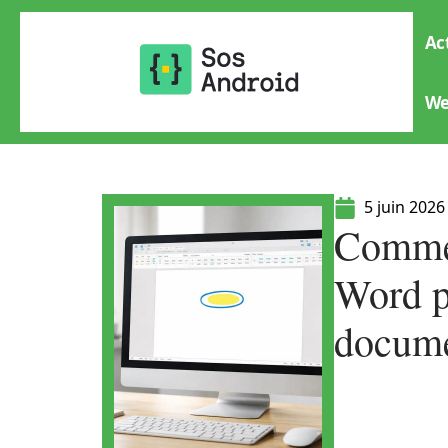
Ac
W
5 juin 2026
Commen
Word p
docum