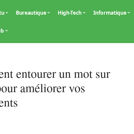
tu
Bureautique
High-Tech
Informatique
eb
t entourer un mot sur
our améliorer vos
ents