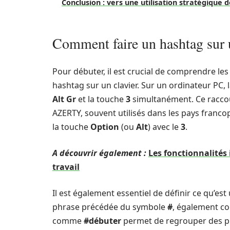
Conclusion : vers une utilisation stratégique 
Comment faire un hashtag sur 
Pour débuter, il est crucial de comprendre l
hashtag sur un clavier. Sur un ordinateur PC, 
Alt Gr
et la touche
3
simultanément. Ce raccour
AZERTY, souvent utilisés dans les pays franco
la touche
Option
(ou
Alt
) avec le
3
.
A découvrir également :
Les fonctionnalités
travail
Il est également essentiel de définir ce qu’es
phrase précédée du symbole
#
, également co
comme
#débuter
permet de regrouper des pub