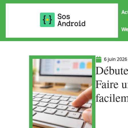
Ac
W
6 juin 2026
Débute
Faire u
facile